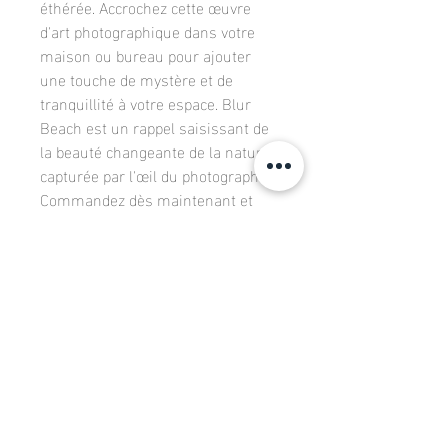
éthérée. Accrochez cette œuvre
d'art photographique dans votre
maison ou bureau pour ajouter
une touche de mystère et de
tranquillité à votre espace. Blur
Beach est un rappel saisissant de
la beauté changeante de la nature,
capturée par l'œil du photographe .
Commandez dès maintenant et
ajoutez cette pièce distincte à votre
collection de photographies d'art.
DÉTAILS D'ARTICLE
Format 2/3 imprimé sur papier Fine
INFO DE LIVRAISON
ART Hahnemühle Rag Satin 310g et
contrecollé sur support rigide Dibond
Les photographies seront protégées de
manière optimale pour éviter toute
mauvaise surprise lors du transport. Un