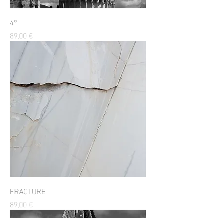
4°
Prix
89,00 €
FRACTURE
Prix
89,00 €